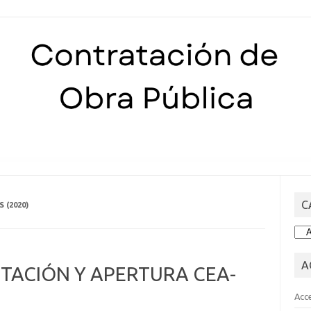
Skip to content
C
 (2020)
CA
A
NTACIÓN Y APERTURA CEA-
Acc