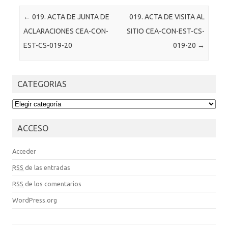
Post navigation
←
019. ACTA DE JUNTA DE
019. ACTA DE VISITA AL
ACLARACIONES CEA-CON-
SITIO CEA-CON-EST-CS-
EST-CS-019-20
019-20
→
CATEGORIAS
CATEGORIAS
ACCESO
Acceder
RSS
de las entradas
RSS
de los comentarios
WordPress.org