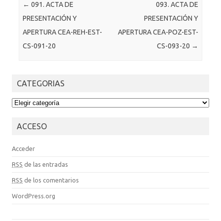
Post navigation
←
091. ACTA DE
093. ACTA DE
PRESENTACIÓN Y
PRESENTACIÓN Y
APERTURA CEA-REH-EST-
APERTURA CEA-POZ-EST-
CS-091-20
CS-093-20
→
CATEGORIAS
CATEGORIAS
ACCESO
Acceder
RSS
de las entradas
RSS
de los comentarios
WordPress.org