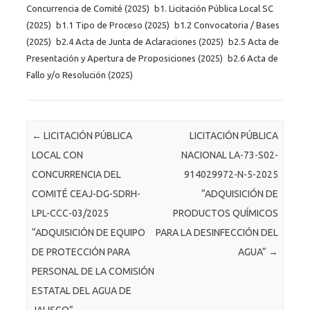
Concurrencia de Comité (2025)
b1. Licitación Pública Local SC
(2025)
b1.1 Tipo de Proceso (2025)
b1.2 Convocatoria / Bases
(2025)
b2.4 Acta de Junta de Aclaraciones (2025)
b2.5 Acta de
Presentación y Apertura de Proposiciones (2025)
b2.6 Acta de
Fallo y/o Resolución (2025)
Post navigation
←
LICITACIÓN PÚBLICA
LICITACIÓN PÚBLICA
LOCAL CON
NACIONAL LA-73-S02-
CONCURRENCIA DEL
914029972-N-5-2025
COMITÉ CEAJ-DG-SDRH-
“ADQUISICIÓN DE
LPL-CCC-03/2025
PRODUCTOS QUÍMICOS
“ADQUISICIÓN DE EQUIPO
PARA LA DESINFECCIÓN DEL
DE PROTECCIÓN PARA
AGUA”
→
PERSONAL DE LA COMISIÓN
ESTATAL DEL AGUA DE