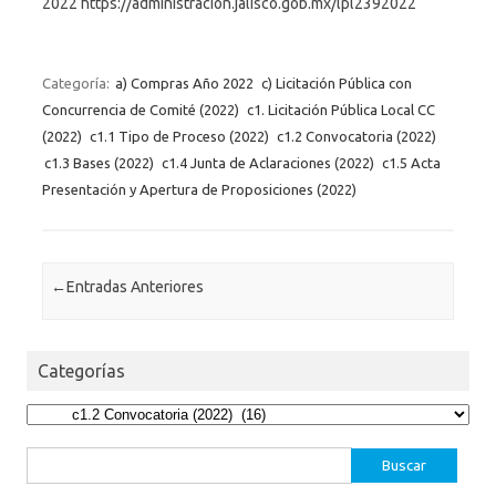
2022 https://administracion.jalisco.gob.mx/lpl2392022
Categoría:
a) Compras Año 2022
c) Licitación Pública con
Concurrencia de Comité (2022)
c1. Licitación Pública Local CC
(2022)
c1.1 Tipo de Proceso (2022)
c1.2 Convocatoria (2022)
c1.3 Bases (2022)
c1.4 Junta de Aclaraciones (2022)
c1.5 Acta
Presentación y Apertura de Proposiciones (2022)
Post navigation
←
Entradas Anteriores
Categorías
Categorías
Buscar: