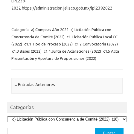
LPL239-
2022 https://administracion.jalisco.gob.mx/lpl2392022
Categoría:
a) Compras Año 2022
c) Licitación Pública con
Concurrencia de Comité (2022)
c1. Licitación Pública Local CC
(2022)
c1.1 Tipo de Proceso (2022)
c1.2 Convocatoria (2022)
c1.3 Bases (2022)
c1.4 Junta de Aclaraciones (2022)
c1.5 Acta
Presentación y Apertura de Proposiciones (2022)
Post navigation
←
Entradas Anteriores
Categorías
Categorías
Buscar: