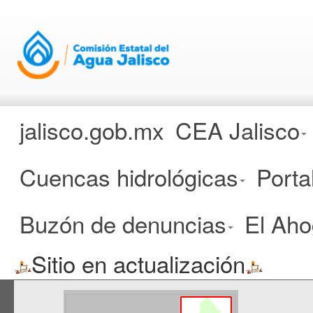
jalisco.gob.mx
CEA Jalisco
COMISIÓN ESTATAL DE
AGUA
Cuencas hidrológicas
Porta
CUENCA:
Buzón de denuncias
El Ah
SAN PABLO Y OTRAS
Sitio en actualización
Ubicación en el Estado de Jali