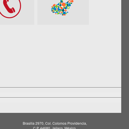
Brasilia 2970, Col. Colomos Providencia,
C.P. 44680, Jalisco, México.