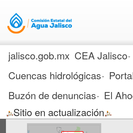
jalisco.gob.mx
CEA Jalisco
COMISIÓN ESTATAL DE
AGUA
Cuencas hidrológicas
Porta
CUENCA:
Buzón de denuncias
El Ah
JUCHIPILA
Sitio en actualización
Ubicación en el Estado de Jali