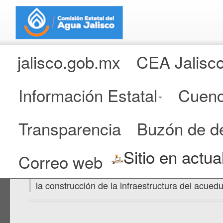
jalisco.gob.mx
CEA Jalisc
Información Estatal
Cuenc
Transparencia
Buzón de d
Acueducto Sustituto Chapal
Sitio en actua
Correo web
En el presente espacio se encuentran disponib
la construcción de la infraestructura del acue