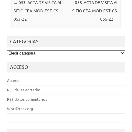
Post navigation
←
053. ACTA DE VISITA AL
055. ACTA DE VISITA AL
SITIO CEA-MOD-EST-CS-
SITIO CEA-MOD-EST-CS-
053-22
055-22
→
CATEGORIAS
CATEGORIAS
ACCESO
Acceder
RSS
de las entradas
RSS
de los comentarios
WordPress.org