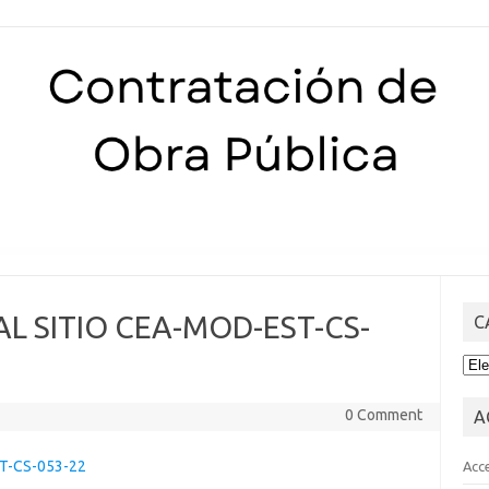
Skip to content
 AL SITIO CEA-MOD-EST-CS-
C
CA
0 Comment
A
ST-CS-053-22
Acc