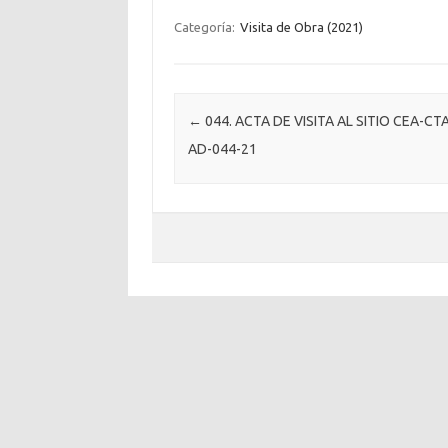
Categoría:
Visita de Obra (2021)
Post navigation
←
044. ACTA DE VISITA AL SITIO CEA-CT
AD-044-21