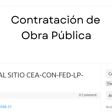
Skip to content
 AL SITIO CEA-CON-FED-LP-
C
CA
0 Comment
A
-050-21
Acc