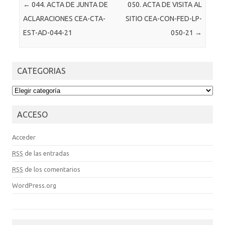
Post navigation
←
044. ACTA DE JUNTA DE
050. ACTA DE VISITA AL
ACLARACIONES CEA-CTA-
SITIO CEA-CON-FED-LP-
EST-AD-044-21
050-21
→
CATEGORIAS
CATEGORIAS
ACCESO
Acceder
RSS
de las entradas
RSS
de los comentarios
WordPress.org