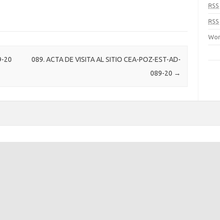
RSS
RSS
Wor
9-20
089. ACTA DE VISITA AL SITIO CEA-POZ-EST-AD-
089-20
→