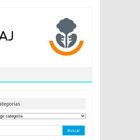
ategorías
egorías
car: