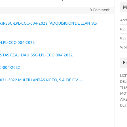
M
0 Comment
Acc
AJI-SSG-LPL-CCC-004-2022 “ADQUISICIÓN DE LLANTAS
RSS
RSS
-LPL-CCC-004-2022
Wor
TAS CEAJ-DAJI-SSG-LPL-CCC-004-2022
E
C-004-2022
LIC
1-2022 MULTILLANTAS NIETO, S.A. DE C.V. —
DEL
“SE
MOT
AIR
DL9