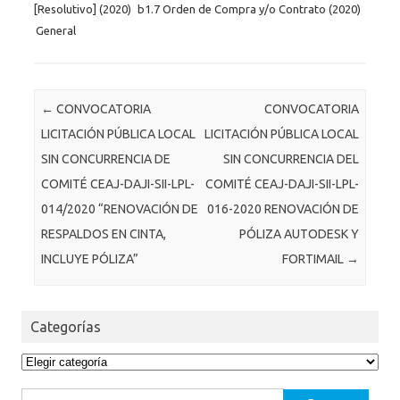
[Resolutivo] (2020)
b1.7 Orden de Compra y/o Contrato (2020)
General
Post navigation
←
CONVOCATORIA
CONVOCATORIA
LICITACIÓN PÚBLICA LOCAL
LICITACIÓN PÚBLICA LOCAL
SIN CONCURRENCIA DE
SIN CONCURRENCIA DEL
COMITÉ CEAJ-DAJI-SII-LPL-
COMITÉ CEAJ-DAJI-SII-LPL-
014/2020 “RENOVACIÓN DE
016-2020 RENOVACIÓN DE
RESPALDOS EN CINTA,
PÓLIZA AUTODESK Y
INCLUYE PÓLIZA”
FORTIMAIL
→
Categorías
Categorías
Buscar: