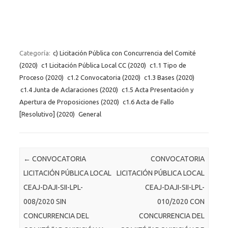
Categoría:
c) Licitación Pública con Concurrencia del Comité
(2020)
c1 Licitación Pública Local CC (2020)
c1.1 Tipo de
Proceso (2020)
c1.2 Convocatoria (2020)
c1.3 Bases (2020)
c1.4 Junta de Aclaraciones (2020)
c1.5 Acta Presentación y
Apertura de Proposiciones (2020)
c1.6 Acta de Fallo
[Resolutivo] (2020)
General
Post navigation
←
CONVOCATORIA
CONVOCATORIA
LICITACIÓN PÚBLICA LOCAL
LICITACIÓN PÚBLICA LOCAL
CEAJ-DAJI-SII-LPL-
CEAJ-DAJI-SII-LPL-
008/2020 SIN
010/2020 CON
CONCURRENCIA DEL
CONCURRENCIA DEL