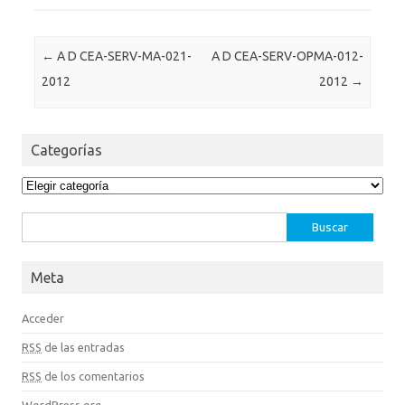
Post navigation
←
A D CEA-SERV-MA-021-
A D CEA-SERV-OPMA-012-
2012
2012
→
Categorías
Categorías
Buscar:
Meta
Acceder
RSS
de las entradas
RSS
de los comentarios
WordPress.org