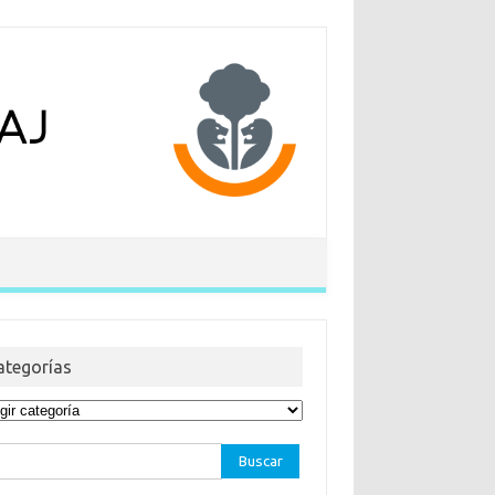
ategorías
egorías
car: