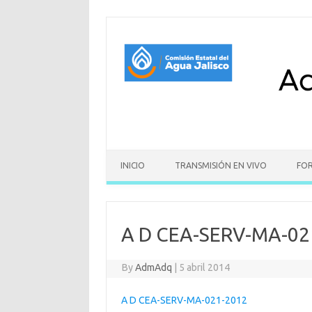
Skip to content
INICIO
TRANSMISIÓN EN VIVO
FO
A D CEA-SERV-MA-02
By
AdmAdq
|
5 abril 2014
A D CEA-SERV-MA-021-2012