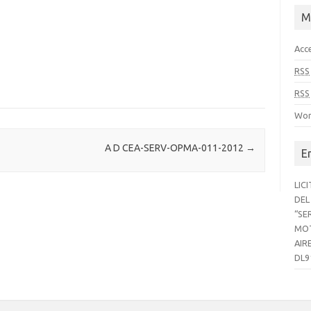
M
Acc
RSS
RSS
Wor
A D CEA-SERV-OPMA-011-2012
→
E
LIC
DEL
“SE
MOT
AIR
DL9