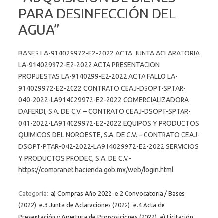
PARA DESINFECCIÓN DEL
AGUA”
BASES LA-914029972-E2-2022 ACTA JUNTA ACLARATORIA
LA-914029972-E2-2022 ACTA PRESENTACION
PROPUESTAS LA-9140299-E2-2022 ACTA FALLO LA-
914029972-E2-2022 CONTRATO CEAJ-DSOPT-SPTAR-
040-2022-LA914029972-E2-2022 COMERCIALIZADORA
DAFERDI, S.A. DE C.V. – CONTRATO CEAJ-DSOPT-SPTAR-
041-2022-LA914029972-E2-2022 EQUIPOS Y PRODUCTOS
QUIMICOS DEL NOROESTE, S.A. DE C.V. – CONTRATO CEAJ-
DSOPT-PTAR-042-2022-LA914029972-E2-2022 SERVICIOS
Y PRODUCTOS PRODEC, S.A. DE C.V.-
https://compranet.hacienda.gob.mx/web/login.html
Categoría:
a) Compras Año 2022
e.2 Convocatoria / Bases
(2022)
e.3 Junta de Aclaraciones (2022)
e.4 Acta de
Presentación y Apertura de Proposiciones (2022)
e) Licitación