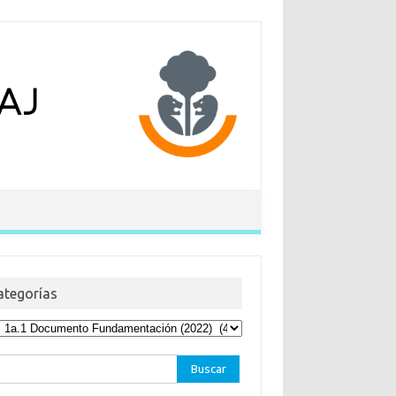
ategorías
egorías
car: