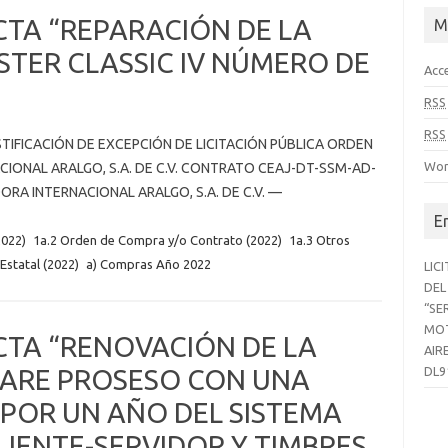
CTA “REPARACIÓN DE LA
M
ER CLASSIC IV NÚMERO DE
Acc
RSS
RSS
TIFICACIÓN DE EXCEPCIÓN DE LICITACIÓN PÚBLICA ORDEN
Wor
ONAL ARALGO, S.A. DE C.V. CONTRATO CEAJ-DT-SSM-AD-
RA INTERNACIONAL ARALGO, S.A. DE C.V. —
E
022)
1a.2 Orden de Compra y/o Contrato (2022)
1a.3 Otros
Estatal (2022)
a) Compras Año 2022
LIC
DEL
“SE
MOT
CTA “RENOVACIÓN DE LA
AIR
WARE PROSESO CON UNA
DL9
 POR UN AÑO DEL SISTEMA
LIENTE-SERVIDOR Y TIMBRES