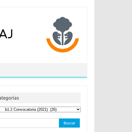
ategorías
egorías
car: