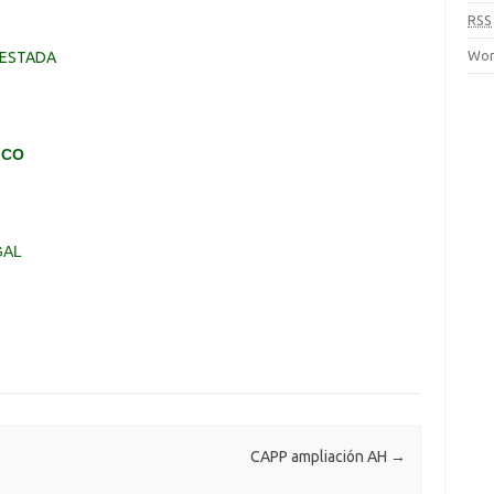
RSS
Wor
TESTADA
ICO
GAL
CAPP ampliación AH
→