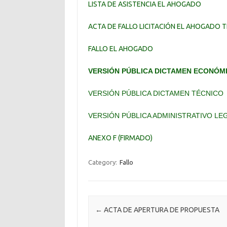
LISTA DE ASISTENCIA EL AHOGADO
ACTA DE FALLO LICITACIÓN EL AHOGADO 
FALLO EL AHOGADO
VERSIÓN PÚBLICA DICTAMEN ECONÓM
VERSIÓN PÚBLICA DICTAMEN TÉCNICO
VERSIÓN PÚBLICA ADMINISTRATIVO LE
ANEXO F (FIRMADO)
Category:
Fallo
Post navigation
←
ACTA DE APERTURA DE PROPUESTA