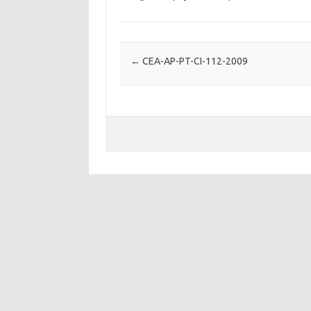
Post navigation
←
CEA-AP-PT-CI-112-2009