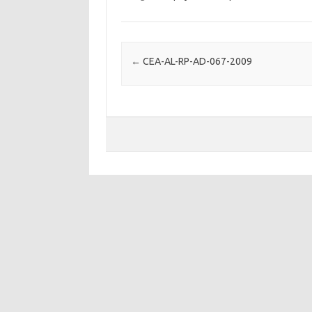
Post navigation
←
CEA-AL-RP-AD-067-2009