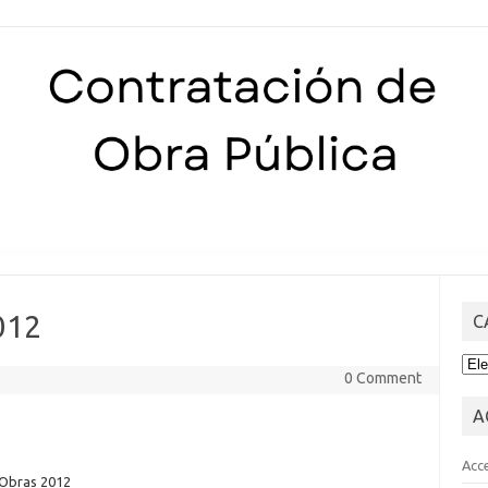
Skip to content
012
C
CA
0 Comment
A
Acc
 Obras 2012