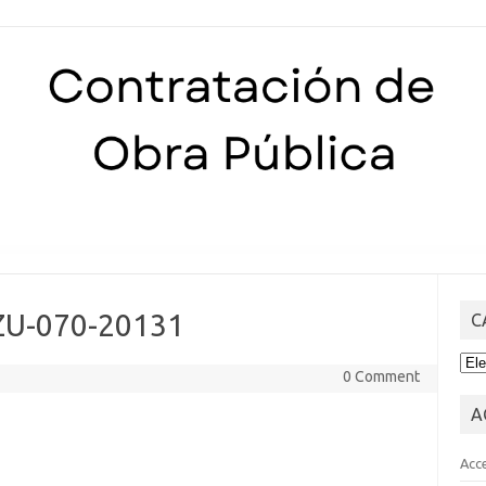
Skip to content
ZU-070-20131
C
CA
0 Comment
A
Acc