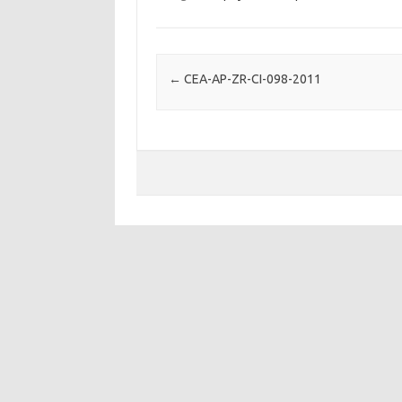
Post navigation
←
CEA-AP-ZR-CI-098-2011