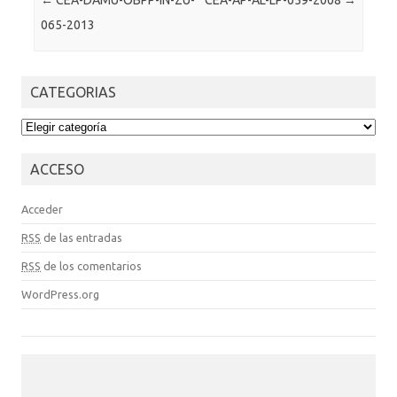
Post navigation
←
CEA-DAMU-OBPP-IN-ZU-
CEA-AP-AL-LP-059-2008
→
065-2013
CATEGORIAS
CATEGORIAS
ACCESO
Acceder
RSS
de las entradas
RSS
de los comentarios
WordPress.org