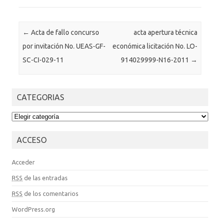
Post navigation
←
Acta de fallo concurso
acta apertura técnica
por invitación No. UEAS-GF-
económica licitación No. LO-
SC-CI-029-11
914029999-N16-2011
→
CATEGORIAS
CATEGORIAS
ACCESO
Acceder
RSS
de las entradas
RSS
de los comentarios
WordPress.org