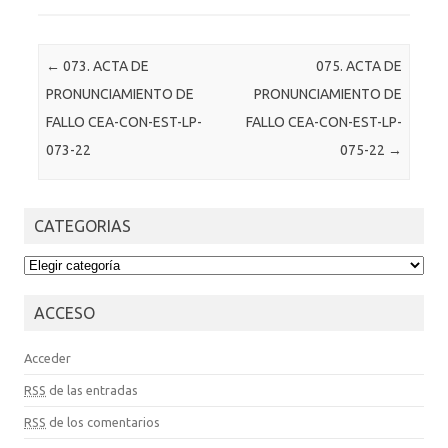
Post navigation
←
073. ACTA DE
075. ACTA DE
PRONUNCIAMIENTO DE
PRONUNCIAMIENTO DE
FALLO CEA-CON-EST-LP-
FALLO CEA-CON-EST-LP-
073-22
075-22
→
CATEGORIAS
CATEGORIAS
ACCESO
Acceder
RSS
de las entradas
RSS
de los comentarios