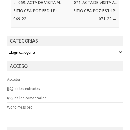
Post navigation
←
069. ACTA DE VISITA AL
071. ACTA DE VISITA AL
SITIO CEA-POZ-FED-LP-
SITIO CEA-POZ-EST-LP-
069-22
071-22
→
CATEGORIAS
CATEGORIAS
ACCESO
Acceder
RSS
de las entradas
RSS
de los comentarios
WordPress.org