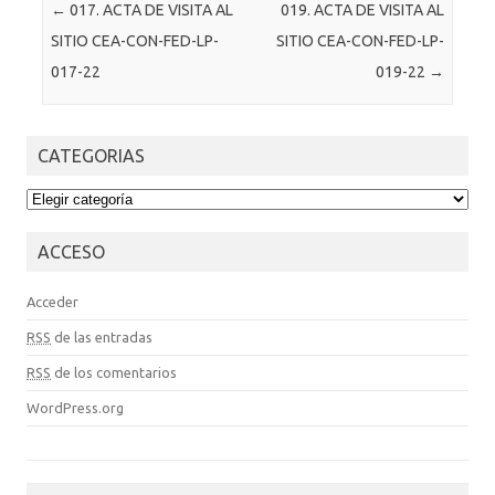
Post navigation
←
017. ACTA DE VISITA AL
019. ACTA DE VISITA AL
SITIO CEA-CON-FED-LP-
SITIO CEA-CON-FED-LP-
017-22
019-22
→
CATEGORIAS
CATEGORIAS
ACCESO
Acceder
RSS
de las entradas
RSS
de los comentarios
WordPress.org