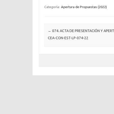
Categoría:
Apertura de Propuestas (2022)
Post navigation
←
074. ACTA DE PRESENTACIÓN Y APER
CEA-CON-EST-LP-074-22