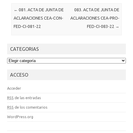
Post navigation
←
081. ACTA DE JUNTA DE
083. ACTA DE JUNTA DE
ACLARACIONES CEA-CON-
ACLARACIONES CEA-PRO-
FED-CI-081-22
FED-CI-083-22
→
CATEGORIAS
CATEGORIAS
ACCESO
Acceder
RSS
de las entradas
RSS
de los comentarios
WordPress.org