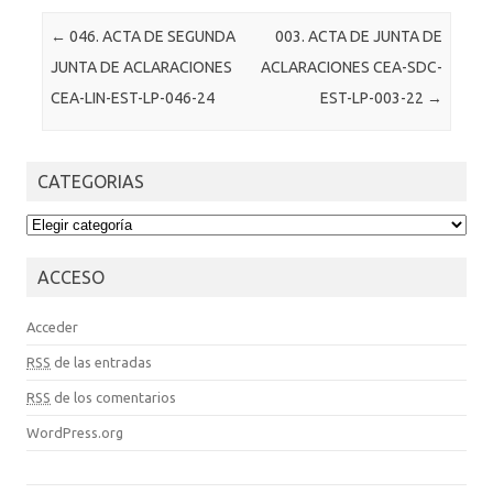
Post navigation
←
046. ACTA DE SEGUNDA
003. ACTA DE JUNTA DE
JUNTA DE ACLARACIONES
ACLARACIONES CEA-SDC-
CEA-LIN-EST-LP-046-24
EST-LP-003-22
→
CATEGORIAS
CATEGORIAS
ACCESO
Acceder
RSS
de las entradas
RSS
de los comentarios
WordPress.org