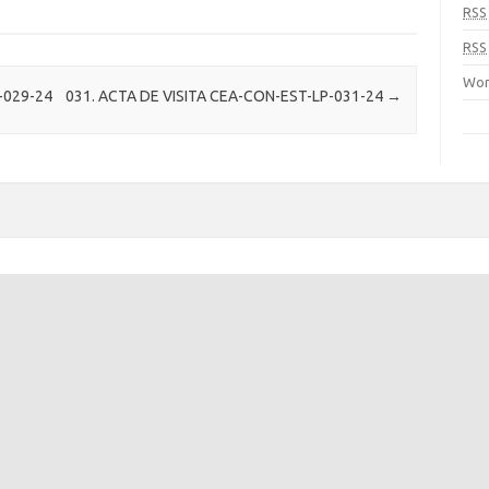
RSS
RSS
Wor
-029-24
031. ACTA DE VISITA CEA-CON-EST-LP-031-24
→