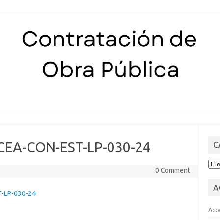
Skip to content
 CEA-CON-EST-LP-030-24
C
CA
0 Comment
A
T-LP-030-24
Acc