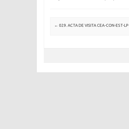
Post navigation
←
029. ACTA DE VISITA CEA-CON-EST-LP