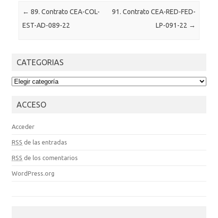
Post navigation
←
89. Contrato CEA-COL-
91. Contrato CEA-RED-FED-
EST-AD-089-22
LP-091-22
→
CATEGORIAS
CATEGORIAS
ACCESO
Acceder
RSS
de las entradas
RSS
de los comentarios
WordPress.org