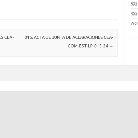
RSS
RSS
Wor
ES CEA-
015. ACTA DE JUNTA DE ACLARACIONES CEA-
COM-EST-LP-015-24
→