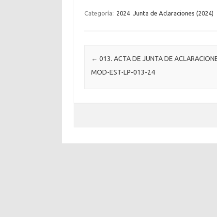
Categoría:
2024
Junta de Aclaraciones (2024)
Post navigation
←
013. ACTA DE JUNTA DE ACLARACION
MOD-EST-LP-013-24