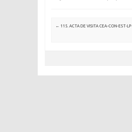
Post navigation
←
115. ACTA DE VISITA CEA-CON-EST-LP