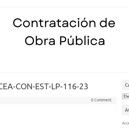
Skip to content
 CEA-CON-EST-LP-116-23
C
CA
0 Comment
A
Acc