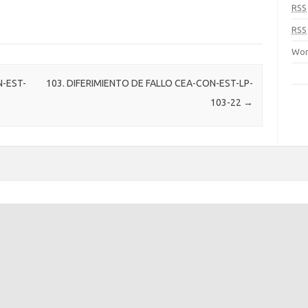
RSS
RSS
Wor
N-EST-
103. DIFERIMIENTO DE FALLO CEA-CON-EST-LP-
103-22
→