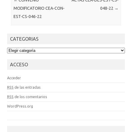
Post navigation
←
CONVENIO
ACTAS CEA-DES-EST-CS-
MODIFICATORIO CEA-CON-
048-22
→
EST-CS-046-22
CATEGORIAS
CATEGORIAS
ACCESO
Acceder
RSS
de las entradas
RSS
de los comentarios
WordPress.org