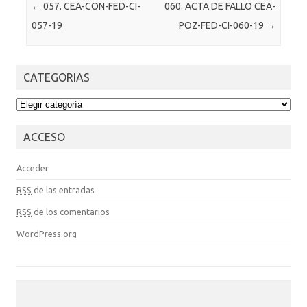
Post navigation
←
057. CEA-CON-FED-CI-
060. ACTA DE FALLO CEA-
057-19
POZ-FED-CI-060-19
→
CATEGORIAS
CATEGORIAS
ACCESO
Acceder
RSS
de las entradas
RSS
de los comentarios
WordPress.org