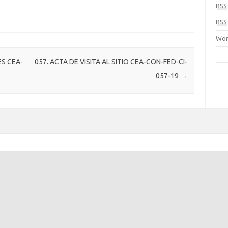
RSS
RSS
Wor
ES CEA-
057. ACTA DE VISITA AL SITIO CEA-CON-FED-CI-
057-19
→