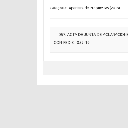
Categoría:
Apertura de Propuestas (2019)
Post navigation
←
057. ACTA DE JUNTA DE ACLARACION
CON-FED-CI-057-19