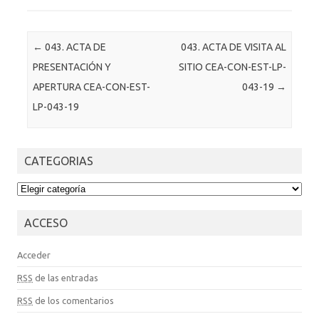
Post navigation
←
043. ACTA DE
043. ACTA DE VISITA AL
PRESENTACIÓN Y
SITIO CEA-CON-EST-LP-
APERTURA CEA-CON-EST-
043-19
→
LP-043-19
CATEGORIAS
CATEGORIAS
ACCESO
Acceder
RSS
de las entradas
RSS
de los comentarios