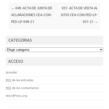
Post navigation
←
049. ACTA DE JUNTA DE
051. ACTA DE VISITA AL
ACLARACIONES CEA-CON-
SITIO CEA-CON-FED-LP-
FED-LP-049-21
051-21
→
CATEGORIAS
CATEGORIAS
ACCESO
Acceder
RSS
de las entradas
RSS
de los comentarios
WordPress.org