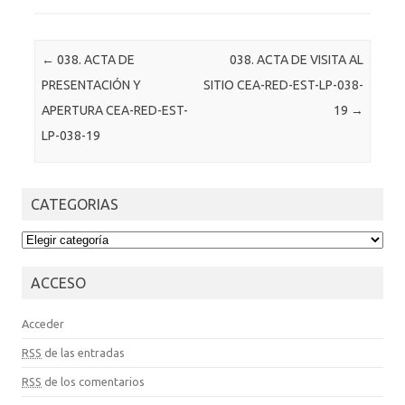
Post navigation
←
038. ACTA DE
038. ACTA DE VISITA AL
PRESENTACIÓN Y
SITIO CEA-RED-EST-LP-038-
APERTURA CEA-RED-EST-
19
→
LP-038-19
CATEGORIAS
CATEGORIAS
ACCESO
Acceder
RSS
de las entradas
RSS
de los comentarios