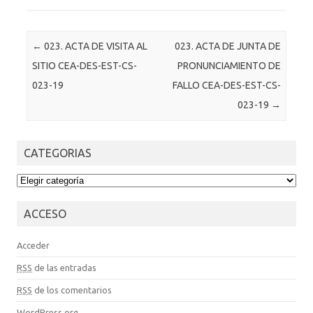
Post navigation
←
023. ACTA DE VISITA AL
023. ACTA DE JUNTA DE
SITIO CEA-DES-EST-CS-
PRONUNCIAMIENTO DE
023-19
FALLO CEA-DES-EST-CS-
023-19
→
CATEGORIAS
CATEGORIAS
ACCESO
Acceder
RSS
de las entradas
RSS
de los comentarios
WordPress.org