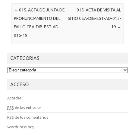
Post navigation
←
015. ACTA DE JUNTA DE
015. ACTA DE VISITA AL
PRONUNCIAMIENTO DEL
SITIO CEA-DIB-EST-AD-015-
FALLO CEA-DIB-EST-AD-
19
→
015-19
CATEGORIAS
CATEGORIAS
ACCESO
Acceder
RSS
de las entradas
RSS
de los comentarios
WordPress.org