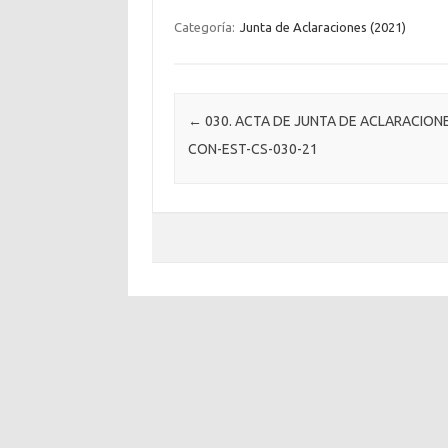
Categoría:
Junta de Aclaraciones (2021)
Post navigation
←
030. ACTA DE JUNTA DE ACLARACION
CON-EST-CS-030-21