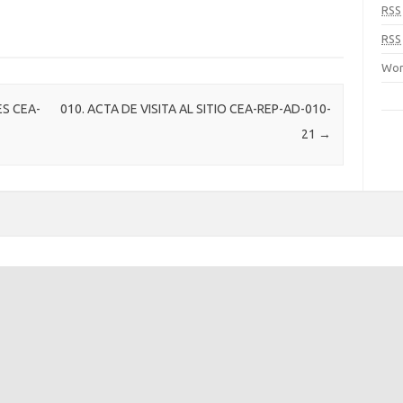
RSS
RSS
Wor
ES CEA-
010. ACTA DE VISITA AL SITIO CEA-REP-AD-010-
21
→