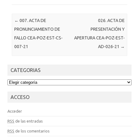
Post navigation
←
007. ACTA DE
026. ACTA DE
PRONUNCIAMIENTO DE
PRESENTACIÓN Y
FALLO CEA-POZ-EST-CS-
APERTURA CEA-POZ-EST-
007-21
AD-026-21
→
CATEGORIAS
CATEGORIAS
ACCESO
Acceder
RSS
de las entradas
RSS
de los comentarios